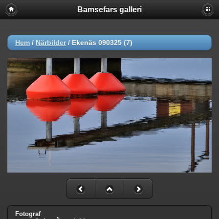
Bamsefars galleri
Hem
/
Närbilder
/
Ekenäs 090325 (7)
Fotograf