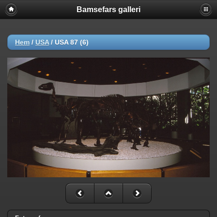
Bamsefars galleri
Hem
/
USA
/
USA 87 (6)