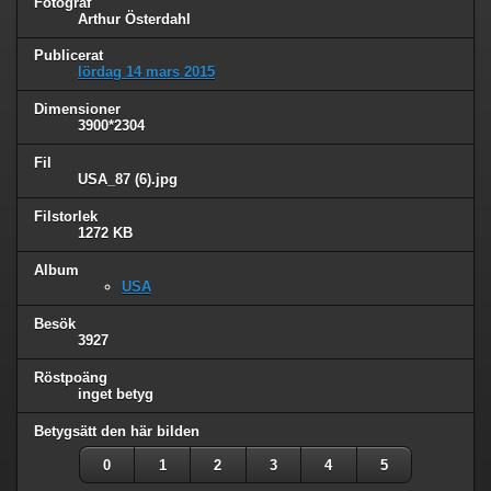
Fotograf
Arthur Österdahl
Publicerat
lördag 14 mars 2015
Dimensioner
3900*2304
Fil
USA_87 (6).jpg
Filstorlek
1272 KB
Album
USA
Besök
3927
Röstpoäng
inget betyg
Betygsätt den här bilden
0
1
2
3
4
5