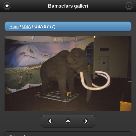
Bamsefars galleri
Hem
/
USA
/
USA 87 (7)