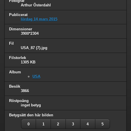
Fotograf
Arthur Österdahl
Publicerat
lördag 14 mars 2015
Dimensioner
3900*2304
Fil
USA_87 (7).jpg
Filstorlek
1305 KB
Album
USA
Besök
3866
Röstpoäng
inget betyg
Betygsätt den här bilden
0
1
2
3
4
5